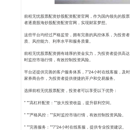
前程无忧股票配资炒股配资配资官网，作为国内领先的股票
者逐鹿股海炒股配资配资官网，实现财富梦想。
这些平台均经过严格监管，拥有完善的风控体系，为投资者
质、风控能力、利率水平和服务质量。
前程无忧股票配资拥有雄厚的资金实力，为投资者提供高达
时监控市场行情，有效控制投资风险。
平台还提供完善的客户服务体系，7*24小时在线客服，
家券商合作，为投资者提供便捷的开户和交易服务。
选择前程无忧股票配资，投资者可以享受以下优势：
* **高杠杆配资：**放大投资收益，提升获利空间。
* **严格风控：**实时监控市场行情，有效控制投资风险。
* **完善服务：**7*24小时在线客服，提供专业投资建议。