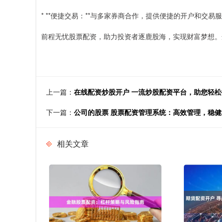
* **便捷交易：**与多家券商合作，提供便捷的开户和交易
前程无忧股票配资，助力投资者逐鹿股海，实现财富梦想。
上一篇：
在线配资炒股开户 一流炒股配资平台，助您轻
下一篇：
公司的股票 股票配资管理系统：高效管理，稳健
相关文章