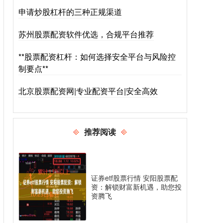
申请炒股杠杆的三种正规渠道
苏州股票配资软件优选，合规平台推荐
**股票配资杠杆：如何选择安全平台与风险控
制要点**
北京股票配资网|专业配资平台|安全高效
推荐阅读
证券etf股票行情 安阳股票配
资：解锁财富新机遇，助您投
资腾飞