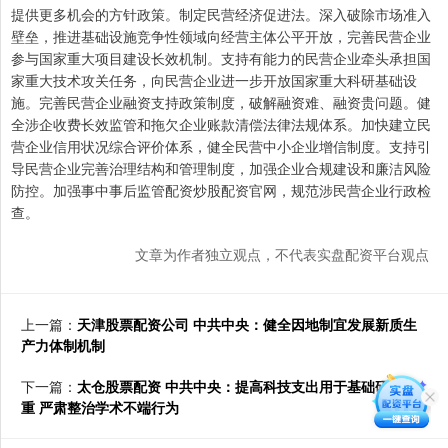
提供更多机会的方针政策。制定民营经济促进法。深入破除市场准入
壁垒，推进基础设施竞争性领域向经营主体公平开放，完善民营企业
参与国家重大项目建设长效机制。支持有能力的民营企业牵头承担国
家重大技术攻关任务，向民营企业进一步开放国家重大科研基础设
施。完善民营企业融资支持政策制度，破解融资难、融资贵问题。健
全涉企收费长效监管和拖欠企业账款清偿法律法规体系。加快建立民
营企业信用状况综合评价体系，健全民营中小企业增信制度。支持引
导民营企业完善治理结构和管理制度，加强企业合规建设和廉洁风险
防控。加强事中事后监管配资炒股配资官网，规范涉民营企业行政检
查。
文章为作者独立观点，不代表实盘配资平台观点
上一篇：
天津股票配资公司 中共中央：健全因地制宜发展新质生
产力体制机制
下一篇：
太仓股票配资 中共中央：提高科技支出用于基础研究比
重 严肃整治学术不端行为